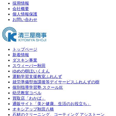
採用情報
会社概要
個人情報保護
お問い合わせ
トップページ
新着情報
ダスキン事業
スウィーパー秋田
ゆめの樹ほいくえん
運動学習支援教室ふれんず
就労準備型放課後等デイサービスふれんずの樹
個別指導学習塾 スクールIE
幼児教室コペル
買取店「わかば」
通販サイト「美と健康、生活のお役立ち」
オキシアップ秋田八橋
石材のクリーニング、コーティング アシストーン