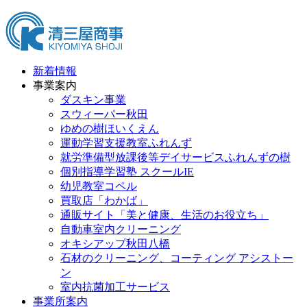
新着情報
事業案内
ダスキン事業
スウィーパー秋田
ゆめの樹ほいくえん
運動学習支援教室ふれんず
就労準備型放課後等デイサービスふれんずの樹
個別指導学習塾 スクールIE
幼児教室コペル
買取店「わかば」
通販サイト「美と健康、生活のお役立ち」
自動車室内クリーニング
オキシアップ秋田八橋
石材のクリーニング、コーティング アシストー
ン
室内抗菌加工サービス
事業所案内