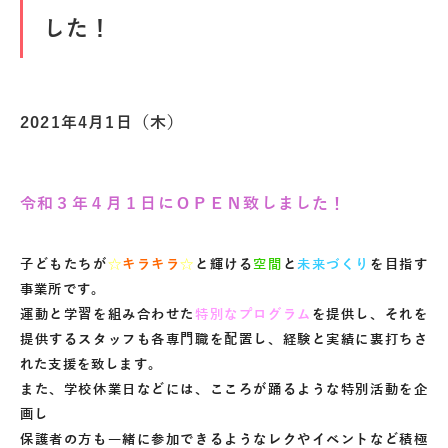
した！
2021年4月1日（木）
令和３年４月１日にＯＰＥＮ致しました！
子どもたちが
☆
キラキラ
☆
と輝ける
空間
と
未来づくり
を目指す
事業所です。
運動と学習を組み合わせた
特別なプログラム
を提供し、それを
提供するスタッフも各専門職を配置し、経験と実績に裏打ちさ
れた支援を致します。
また、学校休業日などには、こころが踊るような特別活動を企
画し
保護者の方も一緒に参加できるようなレクやイベントなど積極